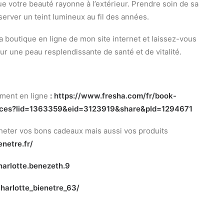
ue votre beauté rayonne à l’extérieur. Prendre soin de sa
nserver un teint lumineux au fil des années.
a boutique en ligne de mon site internet et laissez-vous
ur une peau resplendissante de santé et de vitalité.
ment en ligne
:
https://www.fresha.com/fr/
book-
ices?lid=1363359&
eid=3123919&share&pId=1294671
cheter vos bons cadeaux mais aussi vos produits
enetre.fr/
harlotte.benezeth.9
harlotte_bienetre_63/